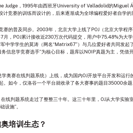
udge，1995年由西班牙University of Valladolid的Miguel Á
程序设计竞赛的训练而设计的，后来逐渐成为全球编程爱好者自学的
竞赛的普及同步。2003年，北京大学上线了POJ（北京大学程
年7月，POJ累计接收近230万次代码提交，用户中75.48%为大学
军中学学生的莫涛（网名“Matrix67”）与几位爱好者共同发起了
s以“服务信息学竞赛选手”为核心目标，题库以NOIP真题为主，凭
络信息学奥赛在线判题系统）上线，成为国内OJ开放平台开发和运
起
。如今，仅洛谷一个平台就收录了各大赛事的题目35000余题
5年，在线判题系统走过了整整三十年。这三十年里，OJ从大学实验
础设施”。
信奥培训生态？