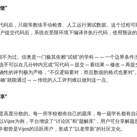
馈”
代码后，只能等教练手动检查、人工运行测试数据。这个过程可
用户提交代码后，系统在受限环境下编译并执行代码，使用预设
调都不为过。信奥是一门极其依赖“试错”的学科——一个边界条件
让选手可以在几分钟内完成“写代码—提交—看结果—修改—再提
确性的评判极为严格，“不仅逻辑要对，而且数据的格式也要对”
正确”就能通过——传统的人工评判难以做到这一点
。
享”
源是高度分散的。每一所学校都有自己的题库，每一届学长都有自
以Vijos为例，平台增设了“讨论区”和“题解库”，用户可分享解
都曾是Vijos的活跃用户，形成了“以老带新”的社区文化
。