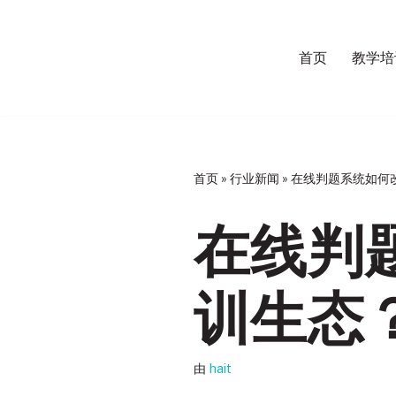
跳
首页
教学培
至
正
文
首页
»
行业新闻
»
在线判题系统如何
在线判
训生态
由
hait