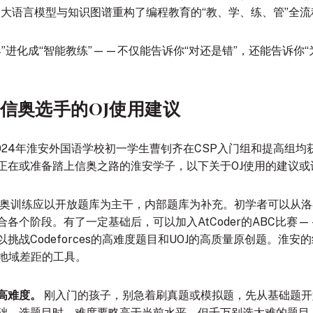
用大语言模型与知识图谱重构了编程教育的“教、学、练、管”全流
具”进化成“智能教练”——不仅能告诉你“对还是错”，还能告诉你“
信奥选手的OJ使用建议
24年淮安外国语学校初一学生曹钊齐在CSP入门组和提高组均获
正在或准备踏上信奥之路的淮安学子，以下关于OJ使用的建议或
奥训练应以开放题库为主干，内部题库为补充。初学者可以从洛谷或
合各个阶段
。有了一定基础后，可以加入AtCoder的ABC比
战Codeforces的高难度题目和UOJ的高质量原创题
。淮安的
平地域差距的工具。
高难度。
刚入门的孩子，别急着刷真题或模拟题，先从基础题开
础。选题目时，难度要略高于当前水平，但千万别选太难的题目