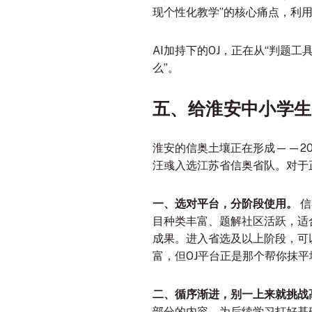
现个性化教学”的核心痛点，利
AI加持下的OJ，正在从“判题工
么”。
五、给淮安中小学生
淮安的信奥土壤正在形成——20
汪彧入选江苏省信奥省队。对于
一、选对平台，分阶段使用。
信
目种类丰富、题解社区活跃，适
成果
。进入省选及以上阶段，可以挑
富，但OJ平台正是那个帮你抹
二、循序渐进，别一上来就挑战
部分的内容，为后续学习打好基