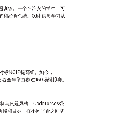
题训练。一个在淮安的学生，可
和经验总结。OJ让信奥学习从
对标NOIP提高组
。如今，
st），洛谷全年举办超过150场模拟赛。
真题风格；Codeforces强
阶段和目标，在不同平台之间切