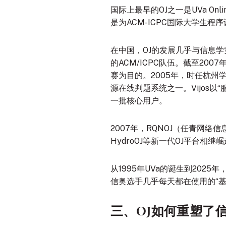
国际上最早的OJ之一是UVa Online J
是为ACM-ICPC国际大学生
在中国，OJ的发展几乎与信息学
的ACM/ICPC队伍
。截至2007
赛为目的
。2005年，时任杭州学
源在线判题系统之一
。Vijo
一批核心用户
。
2007年，RQNOJ（任青网
HydroOJ等新一代OJ平台相继崛
从1995年UVa的诞生到202
信奥选手几乎每天都在使用的“基
三、OJ如何重塑了